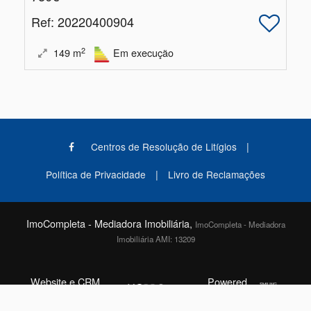
Ref
: 20220400904
2
149
m
Em execução
|
Centros de Resolução de Litígios
|
Política de Privacidade
Livro de Reclamações
ImoCompleta - Mediadora Imobiliária,
ImoCompleta - Mediadora
Imobiliária AMI: 13209
Website e CRM
Powered
©2026
Imobiliário
by