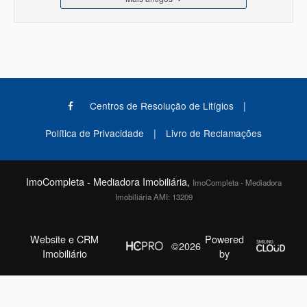
|
Centros de Resolução de Litígios
|
Política de Privacidade
Livro de Reclamações
ImoCompleta - Mediadora Imobiliária,
ImoCompleta - Mediadora
Imobiliária AMI: 13209
Website e CRM
Powered
©2026
Imobiliário
by