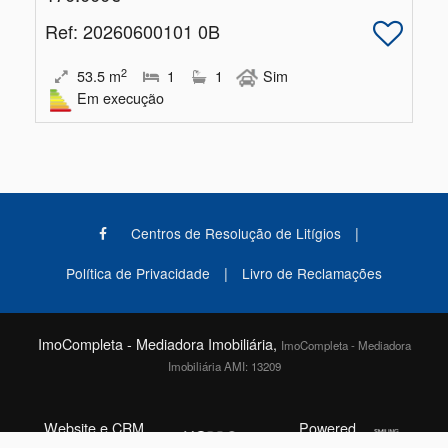
Ref
: 20260600101 0B
2
53.5
m
1
1
Sim
Em execução
|
Centros de Resolução de Litígios
|
Política de Privacidade
Livro de Reclamações
ImoCompleta - Mediadora Imobiliária,
ImoCompleta - Mediadora
Imobiliária AMI: 13209
Website e CRM
Powered
©2026